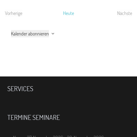
Vorherige
Heute
Nächste
Veranstaltungen
Verans
Kalender abonnieren
SERVICES
TERMINE SEMINARE