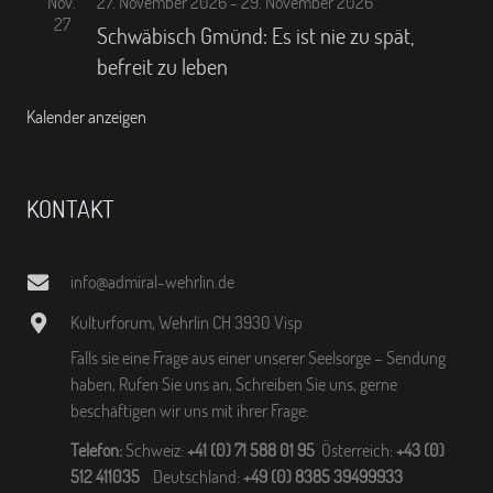
Nov.
27. November 2026
-
29. November 2026
27
Schwäbisch Gmünd: Es ist nie zu spät,
befreit zu leben
Kalender anzeigen
KONTAKT
info@admiral-wehrlin.de
Kulturforum, Wehrlin CH 3930 Visp
Falls sie eine Frage aus einer unserer Seelsorge – Sendung
haben, Rufen Sie uns an, Schreiben Sie uns, gerne
beschäftigen wir uns mit ihrer Frage:
Telefon:
Schweiz:
+41 (0) 71 588 01 95
Österreich:
+43 (0)
512 411035
Deutschland:
+49 (0) 8385 39499933