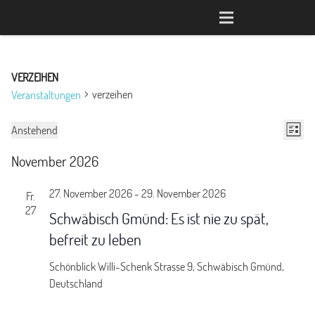
VERZEIHEN
verzeihen
Veranstaltungen
Ansi
Ver
Veranstaltungen
Anstehend
Liste
Datum
Ans
Navi
November 2026
wählen.
Navi
27. November 2026
-
29. November 2026
Fr.
27
Schwäbisch Gmünd: Es ist nie zu spät,
befreit zu leben
Schönblick
Willi-Schenk Strasse 9, Schwäbisch Gmünd,
Deutschland