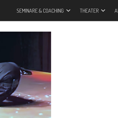
SEMINARE & COACHING
THEATER
A