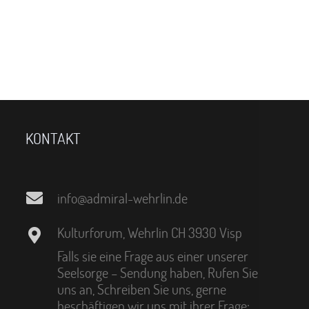
KONTAKT
info@admiral-wehrlin.de
Kulturforum, Wehrlin CH 3930 Visp
Falls sie eine Frage aus einer unserer
Seelsorge – Sendung haben, Rufen Sie
uns an, Schreiben Sie uns, gerne
beschäftigen wir uns mit ihrer Frage: