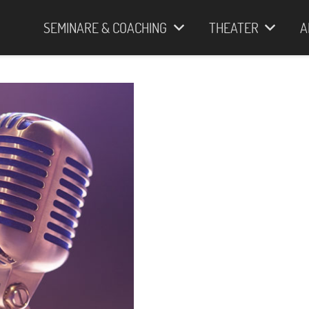
SEMINARE & COACHING
THEATER
A