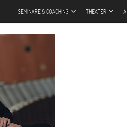
SEMINARE & COACHING
THEATER
A