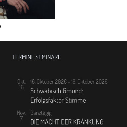
al
TERMINE SEMINARE
Okt.
16. Oktober 2026
-
18. Oktober 2026
16
Schwäbisch Gmünd:
Erfolgsfaktor Stimme
Nov.
Ganztägig
7
DIE MACHT DER KRÄNKUNG