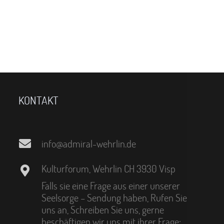
KONTAKT
info@admiral-wehrlin.de
Kulturforum, Wehrlin CH 3930 Visp
Falls sie eine Frage aus einer unserer
Seelsorge – Sendung haben, Rufen Sie
uns an, Schreiben Sie uns, gerne
beschäftigen wir uns mit ihrer Frage: