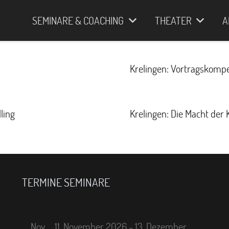
SEMINARE & COACHING
THEATER
A
Krelingen: Vortragskompe
ling
Krelingen: Die Macht der
TERMINE SEMINARE
Nov.
11. November 2026
-
13. Dezember